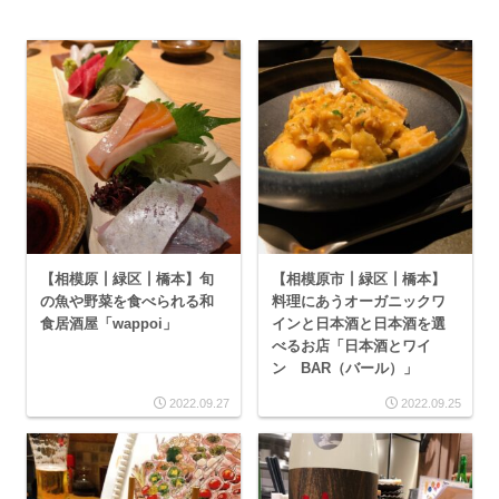
【相模原┃緑区┃橋本】旬
【相模原市┃緑区┃橋本】
の魚や野菜を食べられる和
料理にあうオーガニックワ
食居酒屋「wappoi」
インと日本酒と日本酒を選
べるお店「日本酒とワイ
ン BAR（バール）」
2022.09.27
2022.09.25