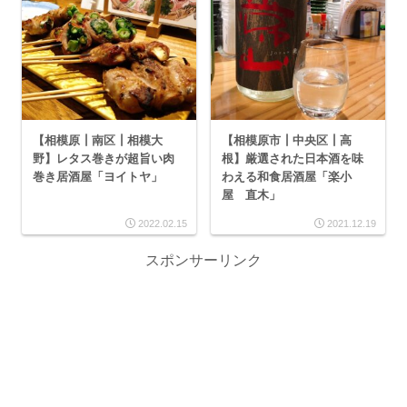
【相模原┃南区┃相模大
【相模原市┃中央区┃高
野】レタス巻きが超旨い肉
根】厳選された日本酒を味
巻き居酒屋「ヨイトヤ」
わえる和食居酒屋「楽小
屋 直木」
2022.02.15
2021.12.19
スポンサーリンク