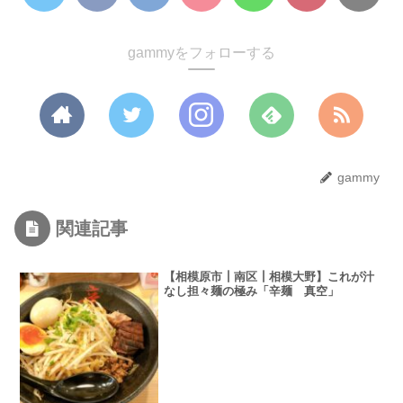
gammyをフォローする
gammy
関連記事
【相模原市┃南区┃相模大野】これが汁
なし担々麺の極み「辛麺 真空」