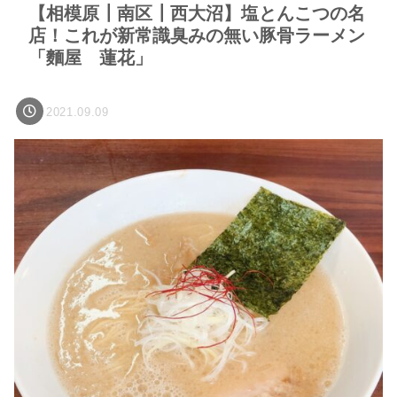
【相模原┃南区┃西大沼】塩とんこつの名
店！これが新常識臭みの無い豚骨ラーメン
「麵屋 蓮花」
2021.09.09