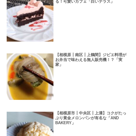
る！可愛いカフェ「白いテラス」
【相模原┃南区┃上鶴間】ジビエ料理が
お弁当で味わえる無人販売機！？「実
家」
【相模原市┃中央区┃上溝】コクがたっ
ぷり黄金メロンパンが有名な「AND
BAKERY」