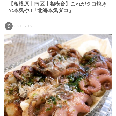
【相模原┃南区┃相模台】これがタコ焼き
の本気や‼「北海本気ダコ」
2021.09.16