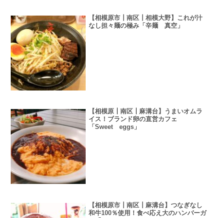
【相模原市┃南区┃相模大野】これが汁
なし担々麺の極み「辛麺 真空」
【相模原┃南区┃麻溝台】うまいオムラ
イス！ブランド卵の直営カフェ
「Sweet eggs」
【相模原市┃南区┃麻溝台】つなぎなし
和牛100％使用！食べ応え大のハンバーガ