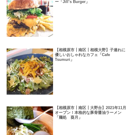
ー「Jill’s Burger」
【相模原市┃南区┃相模大野】子連れに
優しいおしゃれなカフェ「Cafe
Tsumuri」
【相模原市┃南区┃大野台】2021年11月
オープン！本格的な豚骨醤油ラーメン
「麺処 葵月」