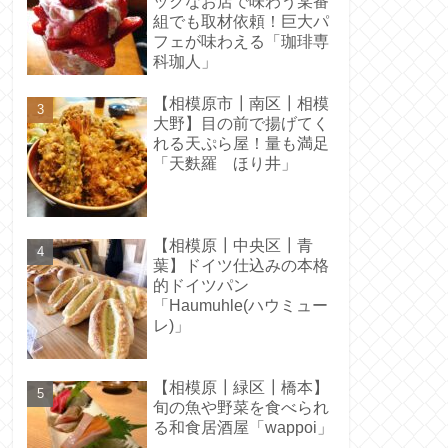
ックなお店で味わう某番
組でも取材依頼！巨大パ
フェが味わえる「珈琲専
科珈人」
【相模原市┃南区┃相模
大野】目の前で揚げてく
れる天ぷら屋！量も満足
「天麩羅 ほり井」
【相模原┃中央区┃青
葉】ドイツ仕込みの本格
的ドイツパン
「Haumuhle(ハウミュー
レ)」
【相模原┃緑区┃橋本】
旬の魚や野菜を食べられ
る和食居酒屋「wappoi」