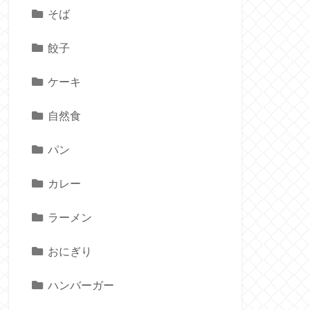
そば
餃子
ケーキ
自然食
パン
カレー
ラーメン
おにぎり
ハンバーガー