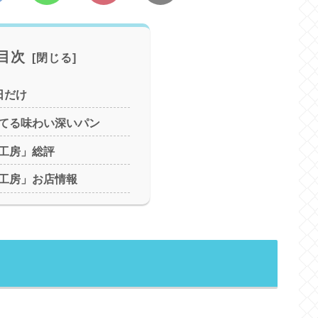
目次
日だけ
てる味わい深いパン
工房」総評
工房」お店情報