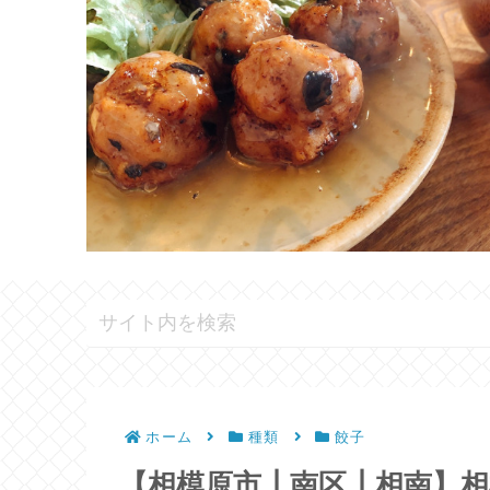
ホーム
種類
餃子
【相模原市┃南区┃相南】