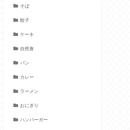
そば
餃子
ケーキ
自然食
パン
カレー
ラーメン
おにぎり
ハンバーガー