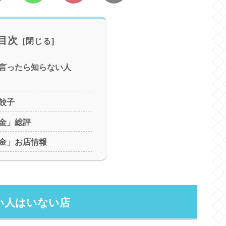
目次
言ったら知らない人
餃子
金」総評
金」お店情報
い人はいない店