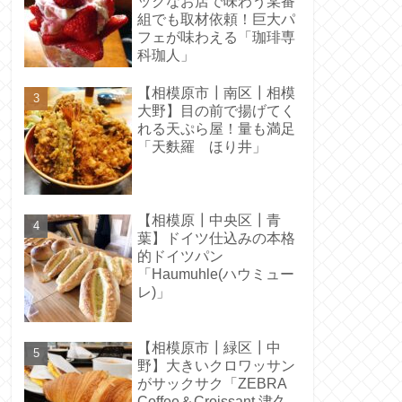
ックなお店で味わう某番
組でも取材依頼！巨大パ
フェが味わえる「珈琲専
科珈人」
【相模原市┃南区┃相模
大野】目の前で揚げてく
れる天ぷら屋！量も満足
「天麩羅 ほり井」
【相模原┃中央区┃青
葉】ドイツ仕込みの本格
的ドイツパン
「Haumuhle(ハウミュー
レ)」
【相模原市┃緑区┃中
野】大きいクロワッサン
がサックサク「ZEBRA
Coffee＆Croissant 津久