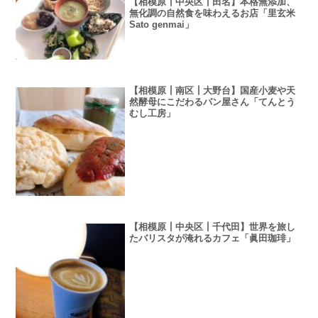
【相模原┃中央区┃田名】本格無添加、
無化調の自然食を味わえるお店「里玄米
Sato genmai」
【相模原┃南区┃大野台】国産小麦や天
然酵母にこだわるパン屋さん「てんとう
むし工房」
【相模原┃中央区┃千代田】世界を旅し
たバリスタが淹れるカフェ「眞田珈琲」