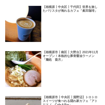
【相模原┃中央区┃千代田】世界を旅し
たバリスタが淹れるカフェ「眞田珈琲」
【相模原市┃南区┃大野台】2021年11月
オープン！本格的な豚骨醤油ラーメン
「麺処 葵月」
【相模原市┃中央区┃淵野辺】トロトロ
スイーツが食べれる隠れ家カフェ「アト
リエノ Cafe＆Bar」