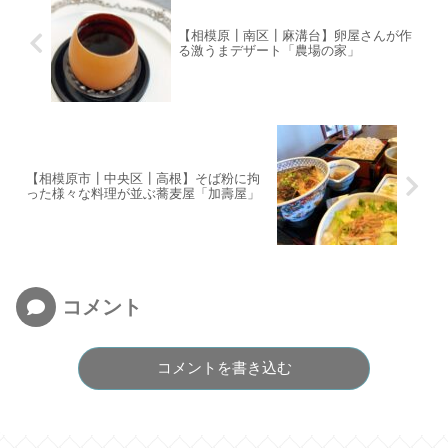
【相模原┃南区┃麻溝台】卵屋さんが作
る激うまデザート「農場の家」
【相模原市┃中央区┃高根】そば粉に拘
った様々な料理が並ぶ蕎麦屋「加壽屋」
コメント
コメントを書き込む