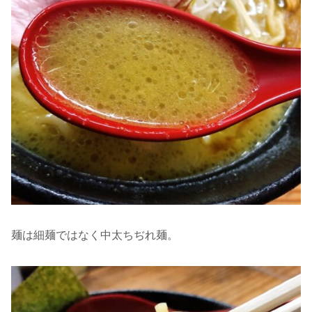
麺は細麺ではなく中太ちぢれ麺。