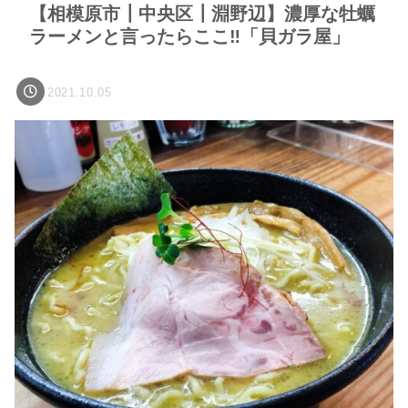
【相模原市┃中央区┃淵野辺】濃厚な牡蠣
ラーメンと言ったらここ‼「貝ガラ屋」
2021.10.05