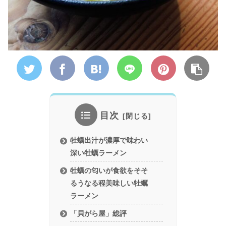
目次
牡蠣出汁が濃厚で味わい
深い牡蠣ラーメン
牡蠣の匂いが食欲をそそ
るうなる程美味しい牡蠣
ラーメン
「貝がら屋」総評